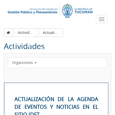
Despleg
navega
Actividades
Actualización de la agenda de eventos y noticias en el sitio IDET
Actividades
Organismos
ACTUALIZACIÓN DE LA AGENDA
DE EVENTOS Y NOTICIAS EN EL
SITIO IDET