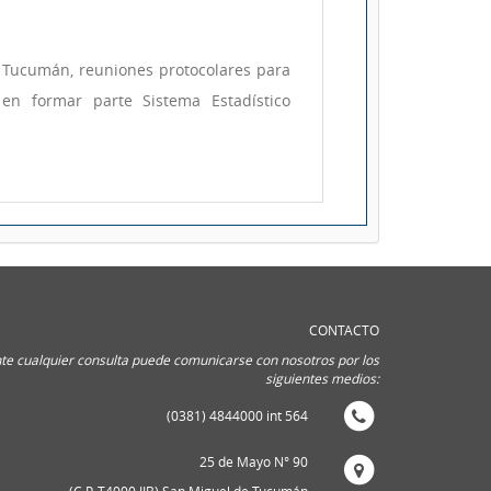
 Tucumán, reuniones protocolares para
s en formar parte Sistema Estadístico
CONTACTO
te cualquier consulta puede comunicarse con nosotros por los
siguientes medios:
(0381) 4844000 int 564
25 de Mayo N° 90
(C.P. T4000 IIB) San Miguel de Tucumán