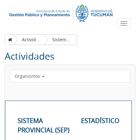
Despleg
navega
Actividades
Sistema Estadístico Provincial (SEP)
Actividades
Organismos
SISTEMA ESTADÍSTICO
PROVINCIAL (SEP)