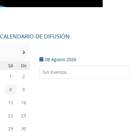
CALENDARIO DE DIFUSIÓN
08 Agosto 2026
Sá
Do
Sin Eventos
1
2
8
9
15
16
22
23
29
30