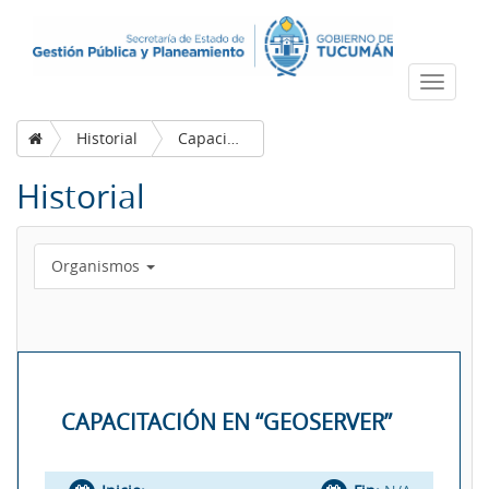
Despleg
navega
Historial
Capacitación en “Geoserver”
Historial
Organismos
CAPACITACIÓN EN “GEOSERVER”