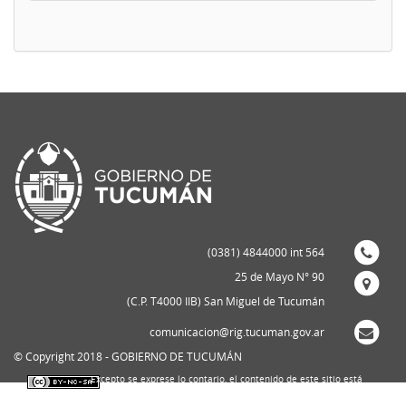
(0381) 4844000 int 564
25 de Mayo N° 90
(C.P. T4000 IIB) San Miguel de Tucumán
comunicacion@rig.tucuman.gov.ar
© Copyright 2018 - GOBIERNO DE TUCUMÁN
Excepto se exprese lo contario, el contenido de este sitio está
bajo una
licencia de Creative Commons Reconocimiento-NoComercial-