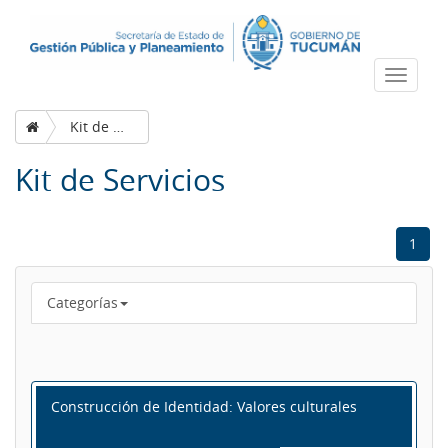
Despleg
navega
Kit de Servicios
Kit de Servicios
1
Categorías
Construcción de Identidad: Valores culturales