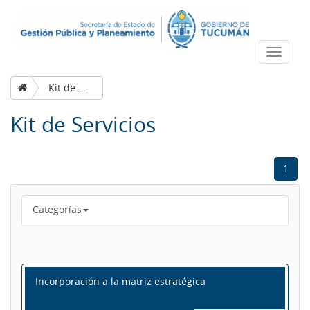
Despleg
navega
Kit de Servicios
Kit de Servicios
1
Categorías
Incorporación a la matriz estratégica