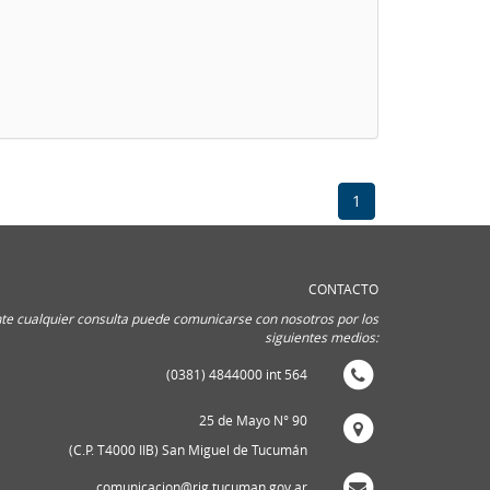
1
CONTACTO
te cualquier consulta puede comunicarse con nosotros por los
siguientes medios:
(0381) 4844000 int 564
25 de Mayo N° 90
(C.P. T4000 IIB) San Miguel de Tucumán
comunicacion@rig.tucuman.gov.ar