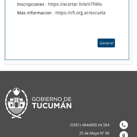
Inscripciones :
https://acortar.link/nTf4Rx
Mas informacion :
https://cfi.org.ar/escuela
General
(0381) 4844000 int 564
25 de Mayo N° 90