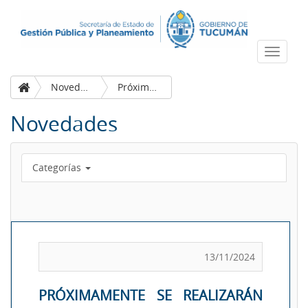
Despleg
navega
Novedades
Próximamente se realizarán las VII Jornada IDET – VI Jornada IDENOA
Novedades
Categorías
13/11/2024
PRÓXIMAMENTE SE REALIZARÁN